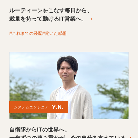
ルーティーンをこなす毎日から、
裁量を持って動けるIT営業へ。
#これまでの経歴
#働いた感想
Y.N.
システムエンジニア
自衛隊からITの世界へ。
一歩ずつの積み重ねが、今の自分を支えている