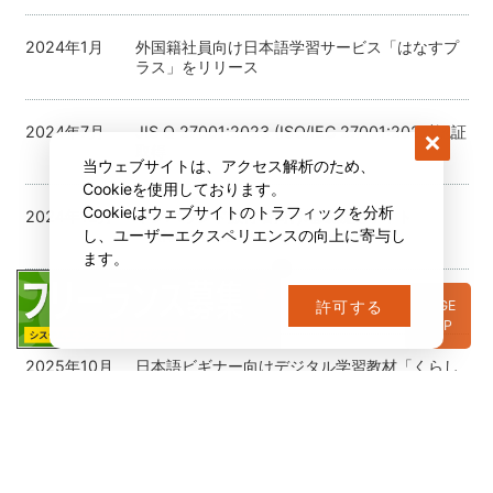
2024年1月
外国籍社員向け日本語学習サービス「はなすプ
ラス」をリリース
2024年7月
JIS Q 27001:2023 (ISO/IEC 27001:2022)認証
取得
当ウェブサイトは、アクセス解析のため、
Cookieを使用しております。
Cookieはウェブサイトのトラフィックを分析
2024年12月
インバウンド旅行者向け地域観光サイト
し、ユーザーエクスペリエンスの向上に寄与し
「ANABA JAPAN」をリリース
ます。
2025年7月
佐渡Laboを開設
PAGE
許可する
TOP
2025年10月
日本語ビギナー向けデジタル学習教材「くらし
スタディ for beginners」をリリース
HOME
ABOUT