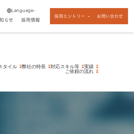
English
中途採用
Language
新卒採用
採用エントリー
お問い合わせ
フリーランス採
知らせ
採用情報
用
スタイル
弊社の特長
対応スキル等
実績
ご依頼の流れ