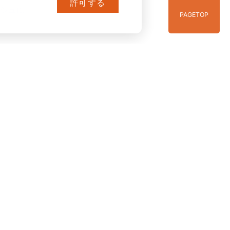
許可する
シュに
PAGE
TOP
」3/3 販売開始
ポリシー