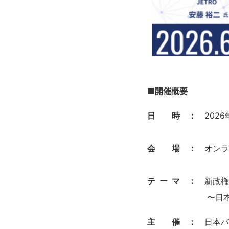
■
開催概要
日 時 ：
202
会 場 ：
オンラ
テ ー マ ：
新政権
〜日本企業の海
主 催 ：
日本バ