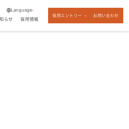
English
中途採用
Language
新卒採用
採用エントリー
お問い合わせ
フリーランス採
知らせ
採用情報
用