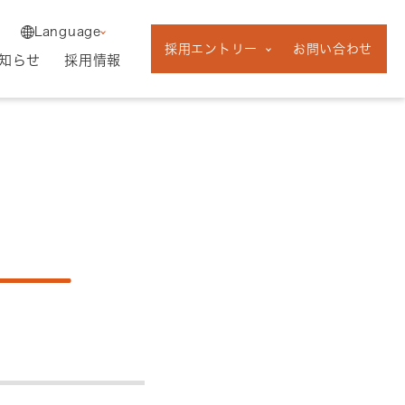
English
中途採用
Language
新卒採用
採用エントリー
お問い合わせ
フリーランス採
知らせ
採用情報
用