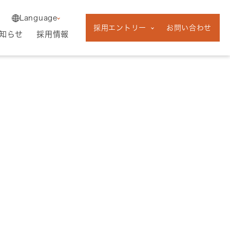
English
中途採用
Language
新卒採用
採用エントリー
お問い合わせ
フリーランス採
知らせ
採用情報
用